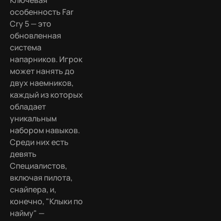
особенность Far
Cry 5 — это
обновленная
система
напарников. Игрок
может нанять до
двух наемников,
каждый из которых
обладает
уникальным
набором навыков.
Среди них есть
девять
Специалистов,
включая пилота,
снайпера, и,
конечно, "Клыки по
найму" —