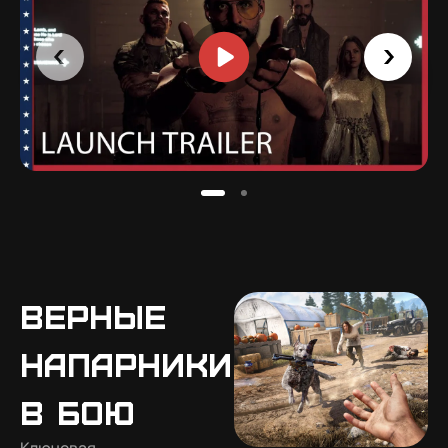
Верные
напарники
в бою
Ключевая