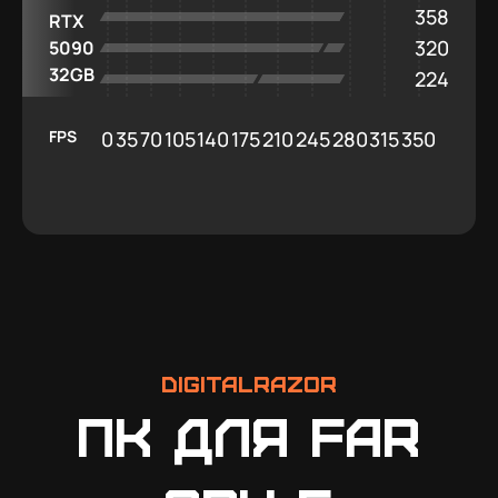
358
RTX
320
5090
32GB
224
FPS
0
35
70
105
140
175
210
245
280
315
350
DigitalRazor
ПК для Far