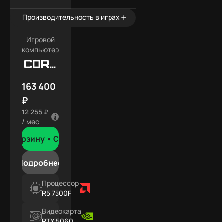
Производительность в играх
Игровой
компьютер
Core
X7
163 400
₽
12 255 ₽
/ мес
В корзину •
Сегодня
Подробнее
Процессор
R5 7500F
Видеокарта
RTX 5060 Ti