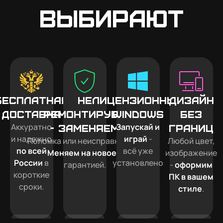
выбирают
Бесплатная
Не
Лицензионный
Дизайн
доставка
ремонтируем
Windows
без
Аккуратно
Запускай и
- заменяем
границ
и надежно
играй
-
Поломка или неисправность?
Любой цвет,
по всей
всё уже
Меняем на новое
с
изображение
России
в
установлено
гарантией.
-
оформим
короткие
ПК в вашем
сроки.
стиле
.