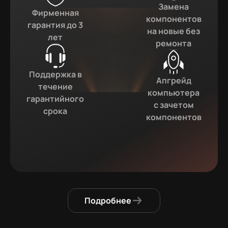
Замена
Фирменная
компонентов
гарантия до 3
на новые без
лет
ремонта
Поддержка в
Апгрейд
течение
компьютера
гарантийного
с зачетом
срока
компонентов
Подробнее