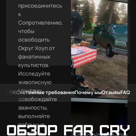
присоединитесь
к
Сопротивлению,
чтобы
освободить
Округ Хоуп от
фанатичных
культистов.
Исследуйте
живописную
Монтану,
мые ПК
Системные требования
Почему мы
Отзывы
FAQ
освобождайте
аванпосты,
выполняйте
побочные
Обзор Far Cry
миссии и