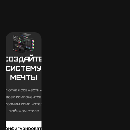
Создайте
систему
мечты
бсолютная совместимость
всех компонентов
Оформим компьютер в
любимом стиле
Конфигурировать