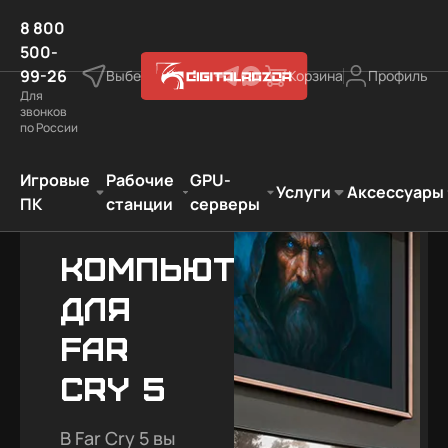
8 800
500-
99-26
Выберите город
Корзина
Профиль
Для
звонков
по России
ые компьютеры
Лучший подарок фанату игры
Far Cry 5
Игровые
Рабочие
GPU-
Услуги
Аксессуары
ПК
станции
серверы
Компьютеры
для
Far
Cry 5
В Far Cry 5 вы