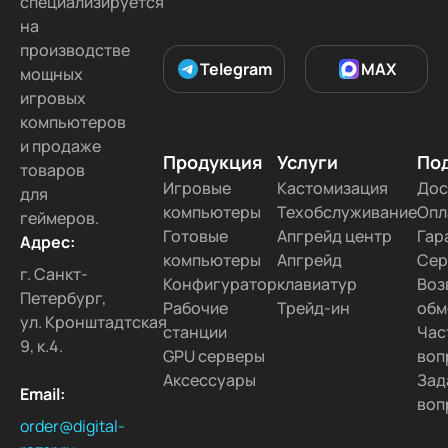
специализируется
на
производстве
Telegram
MAX
мощных
игровых
компьютеров
и продаже
Продукция
Услуги
По
товаров
Игровые
Кастомизация
Дос
для
компьютеры
Техобслуживание
Опл
геймеров.
Готовые
Апгрейд центр
Гар
Адрес:
компьютеры
Апгрейд
Сер
г. Санкт-
Конфигуратор
клавиатур
Воз
Петербург,
Рабочие
Трейд-ин
обм
ул. Кронштадтская
станции
Час
9, к.4.
GPU серверы
воп
Аксессуары
Зад
Email:
воп
order@digital-