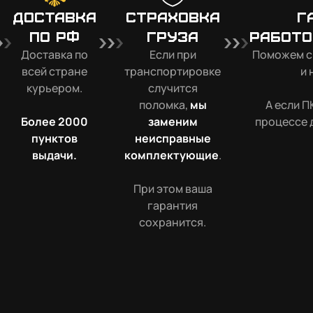
Доставка
Страховка
Г
по РФ
груза
работо
Доставка по
Если при
Поможем с
всей стране
транспортировке
и 
курьером.
случится
поломка,
мы
А если П
Более 2000
заменим
процессе 
пунктов
неисправные
выдачи.
комплектующие
.
При этом ваша
гарантия
сохранится.