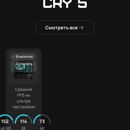
Cry 5
Смотреть все
В наличии
Осталось:
1 шт.
Средний
FPS на
ультра
настройках
152
114
73
Full HD
2K
4K