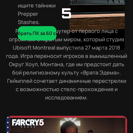
ищите тайники
5
Prepper
Stashes.
Far Cry 5 — это шутер от первого лица с
Подобрать ПК за 60 сек
огромным открытым миром, который студия
Ubisoft Montreal выпустила 27 марта 2018
года. Игра переносит игроков в вымышленный
Округ Хоуп, Монтана, где им предстоит дать
бой религиозному культу «Врата Эдема».
Геймплей сочетает динамичные перестрелки
с возможностью стелс-прохождения и
исследованием.