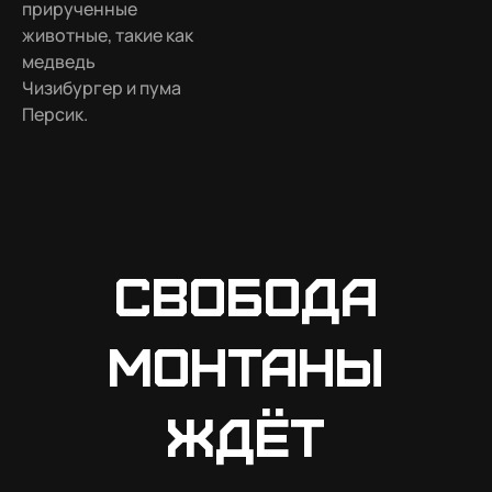
прирученные
животные, такие как
медведь
Чизибургер и пума
Персик.
Свобода
Монтаны
ждёт