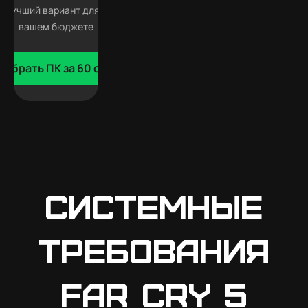
 лучший вариант для Far Cry 5 в
вашем бюджете
добрать ПК за 60 сек
Системные
требования
Far Cry 5