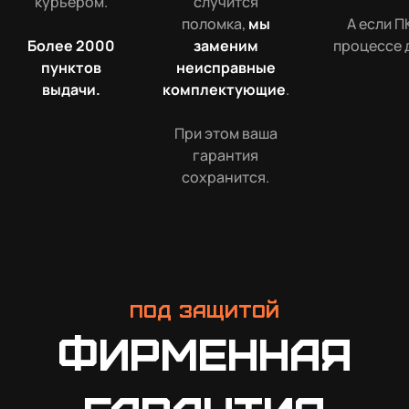
курьером.
случится
поломка,
мы
А если П
Более 2000
заменим
процессе 
пунктов
неисправные
выдачи.
комплектующие
.
При этом ваша
гарантия
сохранится.
Под защитой
Фирменная