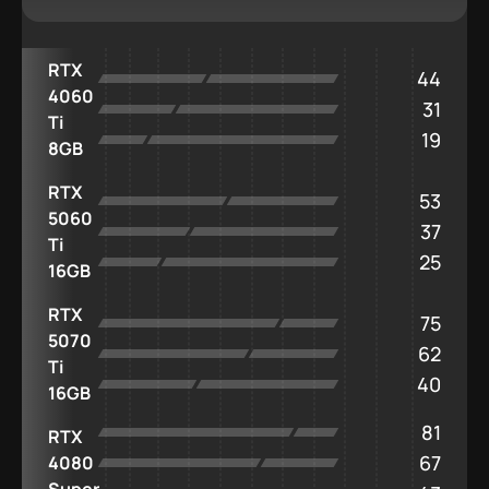
RTX
44
4060
31
Ti
19
8GB
RTX
53
5060
37
Ti
25
16GB
RTX
75
5070
62
Ti
40
16GB
81
RTX
67
4080
Super