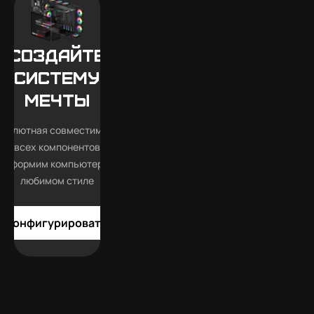
Создайте
систему
мечты
бсолютная совместимость
всех компонентов
Оформим компьютер в
любимом стиле
Конфигурировать