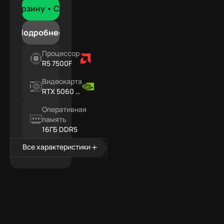
В корзину •
Сегодня
Подробнее
Процессор
R5 7500F
Видеокарта
RTX 5060 Ti
16ГБ
Оперативная
память
16ГБ DDR5
Все характеристики