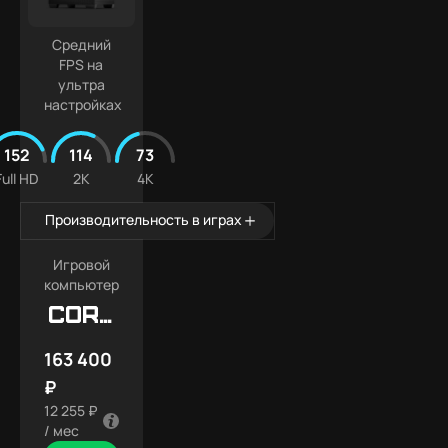
Средний
FPS на
ультра
настройках
152
114
73
Full HD
2K
4K
Производительность в играх
Игровой
компьютер
Core
X7
163 400
₽
12 255 ₽
/ мес