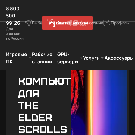
8 800
500-
99-26
Выберите город
Корзина
Профиль
Для
звонков
по России
ок фанату игры
The Elder Scrolls IV: Oblivion Remastered
Игровые
Рабочие
GPU-
Услуги
Аксессуары
ПК
станции
серверы
Компьютеры
для
The
Elder
Scrolls