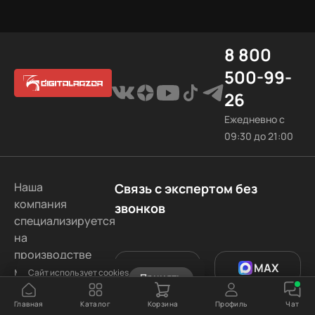
8 800
500-99-
26
Ежедневно с
09:30 до 21:00
Наша
Связь с экспертом без
компания
звонков
специализируется
на
производстве
Telegram
MAX
мощных
Сайт использует cookies
Принять
Узнать подробнее
игровых
компьютеров
Главная
Каталог
Корзина
Профиль
Чат