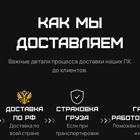
Как мы
доставляем
Важные детали процесса доставки наших ПК
до клиентов.
Доставка
Страховка
Г
по РФ
груза
работо
Доставка по
Если при
Поможем с
всей стране
транспортировке
и 