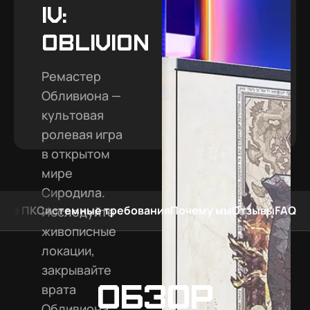
IV:
Oblivion
Ремастер
Обливиона —
культовая
ролевая игра
в открытом
мире
Сиродила.
мые ПК
Системные требования
Почему мы
Отзывы
FAQ
Исследуйте
живописные
локации,
закрывайте
Обзор
врата
Обливиона,