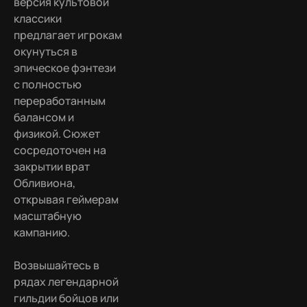
версия культовой
классики
предлагает игрокам
окунуться в
эпическое фэнтези
с полностью
переработанным
балансом и
физикой. Сюжет
сосредоточен на
закрытии врат
Обливиона,
открывая геймерам
масштабную
кампанию.
Возвышайтесь в
рядах легендарной
гильдии бойцов или