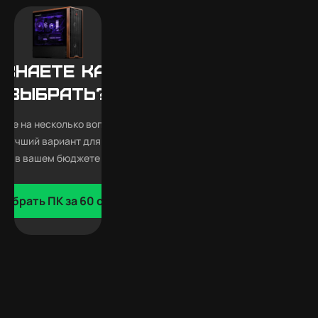
 знаете какой
выбрать?
тьте на несколько вопросов —
 лучший вариант для Обливиона
в вашем бюджете
добрать ПК за 60 сек