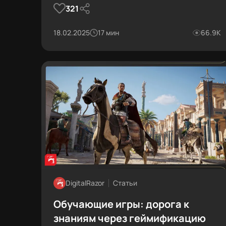
321
архитектуры, энергопотребление, нейронные
шейдеры, технологию DLSS 4 и новую память
GDDR7. Тестируем ускоритель в популярных
18.02.2025
17 мин
66.9К
видеоиграх. Делимся впечатлениями и
выводами.
DigitalRazor
Статьи
Обучающие игры: дорога к
знаниям через геймификацию