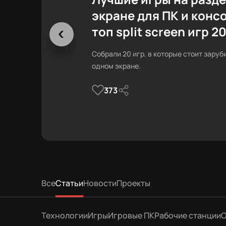
экране для ПК и конс
топ split screen игр 2
Собрали 20 игр, в которые стоит заруб
одном экране.
373
Все
Статьи
Новости
Проекты
Технологии
Игры
Игровые ПК
Рабочие станции
О