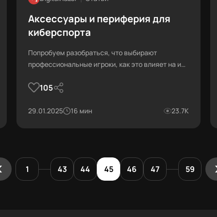
Аксессуары и периферия для
киберспорта
Попробуем разобраться, что выбирают
профессиональные игроки, как это влияет на их
успехи и какие особенности имеет тот или иной
105
выбор.
29.01.2025
16 мин
23.7К
1
43
44
45
46
47
59