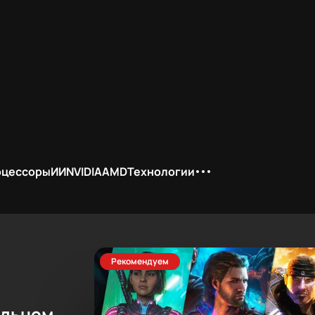
оцессоры
ИИ
NVIDIA
AMD
Технологии
Рекомендуем
ельном