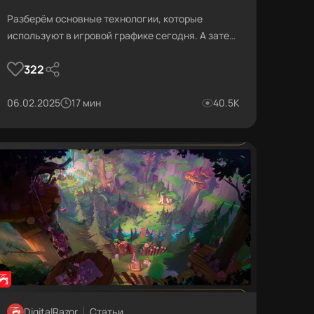
Разберём основные технологии, которые
используют в игровой графике сегодня. А затем
попробуем конструктивно посмотреть в сторону
322
будущего визуальной составляющей видеоигр.
06.02.2025
17 мин
40.5К
DigitalRazor
Статьи