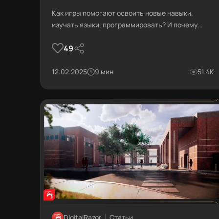
Как игры помогают освоить новые навыки,
изучать языки, программировать? И почему
игровое обучение часто оказывается
49
эффективнее традиционных методов?
Погрузимся в мир геймификации образования,
где каждый уровень — шаг к новым знаниям, а
12.02.2025
9 мин
51.4К
каждая победа — не просто достижение, а
реальный прогресс.
DigitalRazor
Статьи