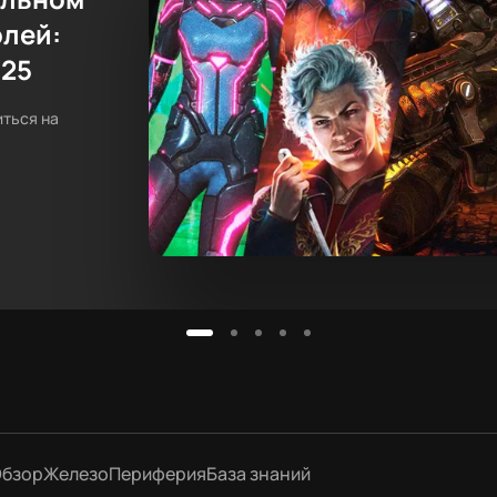
олей:
025
иться на
бзор
Железо
Периферия
База знаний