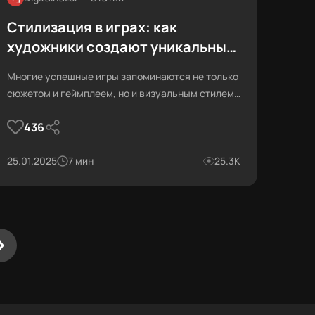
Стилизация в играх: как
художники создают уникальный
стиль
Многие успешные игры запоминаются не только
сюжетом и геймплеем, но и визуальным стилем.
Это первое, что видит игрок. И именно от
436
визуальной составляющей часто зависит,
привлечёт ли игра его внимание. Учитывая
высокую конкуренцию на рынке, уникальная
25.01.2025
7 мин
25.3К
стилистика становится одним из ключевых
факторов успеха. Разберёмся, как это работает.