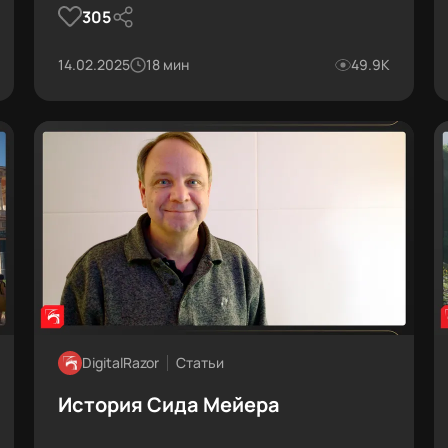
305
зависаний. В этом материале — только
практические советы и конкретные
рекомендации.
14.02.2025
18 мин
49.9К
DigitalRazor
Статьи
История Сида Мейера