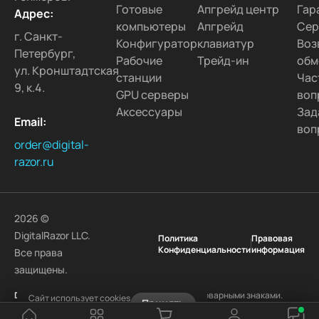
Готовые
Апгрейд центр
Гар
Адрес:
компьютеры
Апгрейд
Сер
г. Санкт-
Конфигуратор
клавиатур
Воз
Петербург,
Рабочие
Трейд-ин
обм
ул. Кронштадтская
станции
Час
9, к.4.
GPU серверы
воп
Аксессуары
Зад
Email:
воп
order@digital-
razor.ru
2026 ©
DigitalRazor LLC.
Политика
Правовая
Конфиденциальности
информация
Все права
защищены.
DigitalRazor
и логотип
DigitalRazor
являются товарными знаками.
Сайт использует cookies
Принять
Другие наименования и товарные знаки являются собственностью
Узнать подробнее
своих законных владельцев.