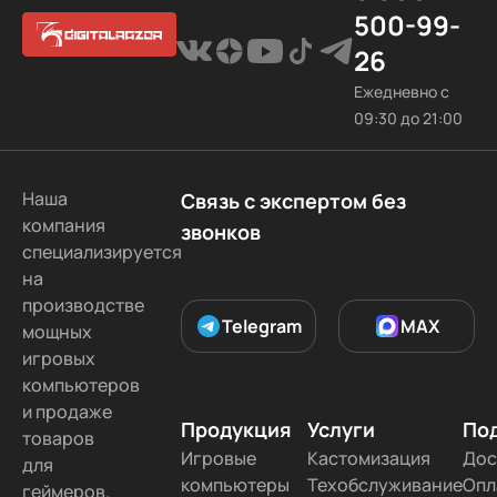
500-99-
26
Ежедневно с
09:30 до 21:00
Наша
Связь с экспертом без
компания
звонков
специализируется
на
производстве
Telegram
MAX
мощных
игровых
компьютеров
и продаже
Продукция
Услуги
По
товаров
Игровые
Кастомизация
Дос
для
компьютеры
Техобслуживание
Опл
геймеров.