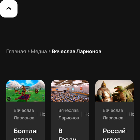
Главная
Медиа
Вячеслав Ларионов
Вячеслав
Вячеслав
Вячеслав
Новости
Новости
Ново
Ларионов
Ларионов
Ларионов
Болтливая
В
Российски
капля
Госдуме
игровым