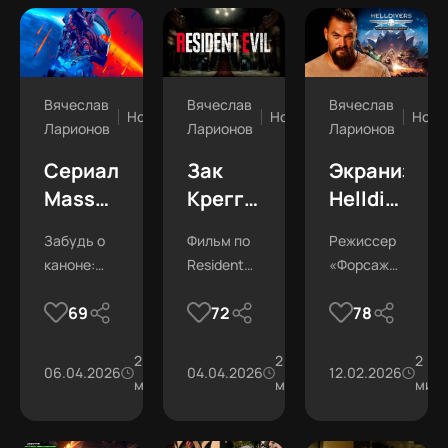
Вячеслав
Вячеслав
Вячеслав
Новости
Новости
Ново
Ларионов
Ларионов
Ларионов
Сериал
Зак
Экранизац
Mass
Креггер
Helldivers:
Effect:
снял
режиссер
Забудь о
Фильм по
Режиссер
дорого
хит:
«Форсажа»
каноне:
Resident
«Форсажа»
и не
первые
снимет
экранизацию
Evil
снимет
только
отзывы
фильм
69
72
78
культовой
получает
фильм по
для
на
про
RPG
отличные
Helldivers.
адаптируют
2
оценки на
2
За
2
фанатов
кино
Адских
06.04.2026
9.4К
04.04.2026
17.5К
12.02.2026
для всех.
мин
тестовых
мин
демократию!
мин
по
Десантник
показах.
Resident