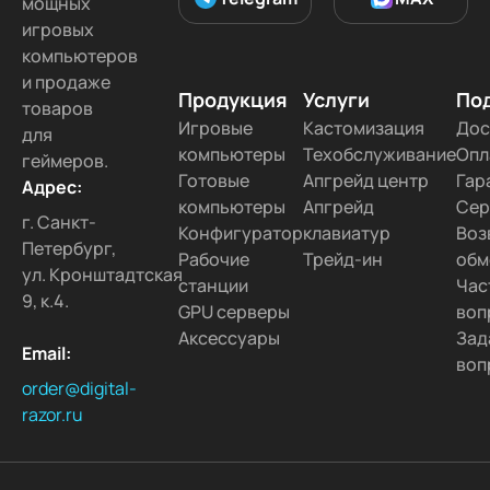
мощных
игровых
компьютеров
и продаже
Продукция
Услуги
По
товаров
Игровые
Кастомизация
Дос
для
компьютеры
Техобслуживание
Опл
геймеров.
Готовые
Апгрейд центр
Гар
Адрес:
компьютеры
Апгрейд
Сер
г. Санкт-
Конфигуратор
клавиатур
Воз
Петербург,
Рабочие
Трейд-ин
обм
ул. Кронштадтская
станции
Час
9, к.4.
GPU серверы
воп
Аксессуары
Зад
Email:
воп
order@digital-
razor.ru