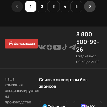
1
2
3
4
5
8 800
500-99-
26
Ежедневно с
09:30 до 21:00
Наша
Связь с экспертом без
компания
звонков
специализируется
на
производстве
Telegram
MAX