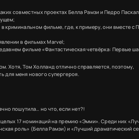
 каких совместных проектах Белла Рамзи и Педро Паска
дущем;
 в криминальном фильме, где, к примеру, они вместе c 
влении в фильмах Marvel;
недавнем фильме «Фантастическая четвёрка: Первые ша
ом. Хотя, Том Холланд отлично справляется, поэтому,
ь для меня нового супергероя.
чно пошутила… но что, если нет?!
л целых 17 номинаций на премию «Эмми». Среди них «Лу
нская роль» (Белла Рамзи) и «Лучший драматический се