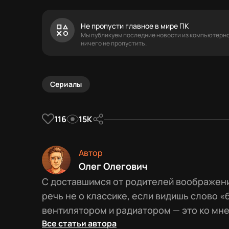
Не пропусти главное в мире ПК
Мы публикуем последние новости из компьютерног
ничего не пропустить.
Сериалы
116
15К
Автор
Олег Олегович
С доставшимся от родителей воображени
речь не о классике, если видишь слово «б
вентилятором и радиатором — это ко мне
Все статьи автора