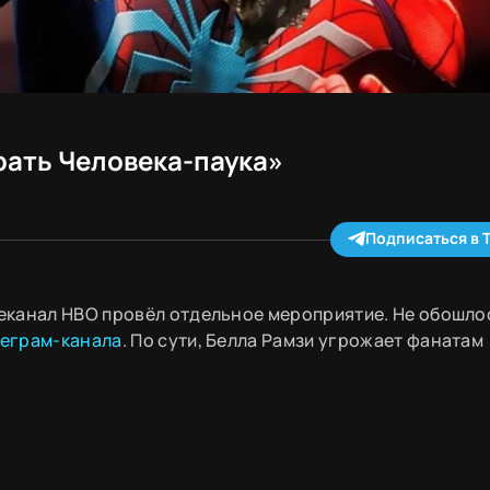
рать Человека-паука»
Подписаться в 
еканал HBO провёл отдельное мероприятие. Не обошло
леграм-канала
. По сути, Белла Рамзи угрожает фанатам