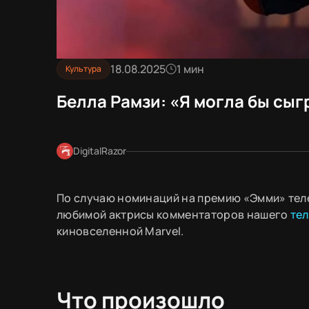
18.08.2025
1 мин
Культура
Белла Рамзи: «Я могла бы сыг
DigitalRazor
По случаю номинаций на премию «Эмми» тел
любимой актрисы комментаторов нашего
те
киновселенной Marvel.
Что произошло