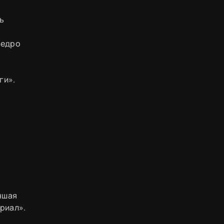
ль
Педро
ги».
чшая
риал».