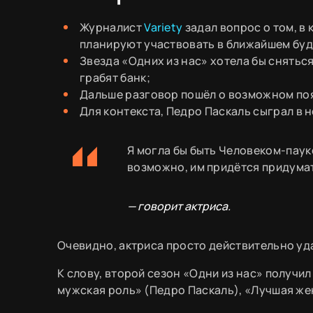
Журналист
Variety
задал вопрос о том, в
планируют участвовать в ближайшем бу
Звезда «Одних из нас» хотела бы сняться
грабят банк;
Дальше разговор пошёл о возможном поя
Для контекста, Педро Паскаль сыграл в 
Я могла бы быть Человеком-паук
возможно, им придётся придумат
— говорит актриса.
Очевидно, актриса просто действительно уда
К слову, второй сезон «Одни из нас» получи
мужская роль» (Педро Паскаль), «Лучшая же