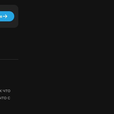
я
к что
что с