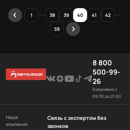
ускорения
300 тысяч
отходя от
загрузки
рублей —
компьютера.
на три
1
38
39
40
41
42
кастомное
секунды,
СЖО.
замена
59
термопасты
«на всякий
случай» и
другие
8 800
мифы.
500-99-
26
Ежедневно с
09:30 до 21:00
Наша
Связь с экспертом без
компания
звонков