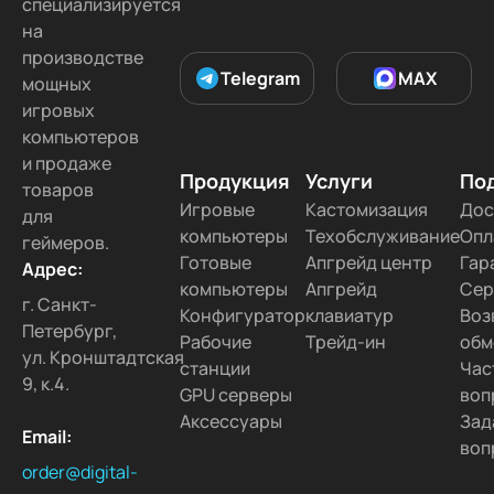
специализируется
на
производстве
Telegram
MAX
мощных
игровых
компьютеров
и продаже
Продукция
Услуги
По
товаров
Игровые
Кастомизация
Дос
для
компьютеры
Техобслуживание
Опл
геймеров.
Готовые
Апгрейд центр
Гар
Адрес:
компьютеры
Апгрейд
Сер
г. Санкт-
Конфигуратор
клавиатур
Воз
Петербург,
Рабочие
Трейд-ин
обм
ул. Кронштадтская
станции
Час
9, к.4.
GPU серверы
воп
Аксессуары
Зад
Email:
воп
order@digital-