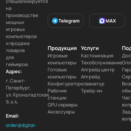
специализируется
на
производстве
Telegram
MAX
мощных
игровых
компьютеров
и продаже
Продукция
Услуги
По
товаров
Игровые
Кастомизация
Дос
для
компьютеры
Техобслуживание
Опл
геймеров.
Готовые
Апгрейд центр
Гар
Адрес:
компьютеры
Апгрейд
Сер
г. Санкт-
Конфигуратор
клавиатур
Воз
Петербург,
Рабочие
Трейд-ин
обм
ул. Кронштадтская
станции
Час
9, к.4.
GPU серверы
воп
Аксессуары
Зад
Email:
воп
order@digital-