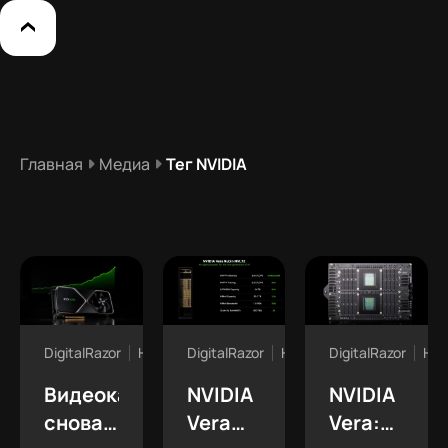
Главная
Медиа
Тег NVIDIA
DigitalRazor
Новости
DigitalRazor
Новости
DigitalRazor
Нов
Видеокарты
NVIDIA
NVIDIA
снова
Vera
Vera: