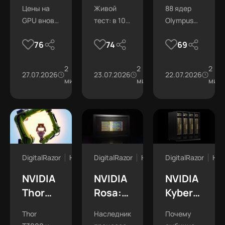
дорожают.
Rubin:
88
Цены на
Живой
88 ядер
Производители
в 10
ядер
GPU вновь
тест: в 10
Olympus
начали
раз
Olympus
летят
раз
идут на
переписывать
больше
на
76
74
69
вверх из-
больше
смену
цены
токенов
замену
за
токенов на
Grace в
дефицита
2
ватт, чем у
2
серверах
2
на ватт
Grace
27.07.2026
9.6К
23.07.2026
9К
22.07.2026
памяти
мин
GB200.
мин
NVIDIA.
мин
DigitalRazor
Новости
DigitalRazor
Новости
DigitalRazor
Нов
NVIDIA
NVIDIA
NVIDIA
Thor
Rosa:
Kyber:
T3000
ядра
стойки
Thor
Наследник
Почему
и
Rigel и
на 600