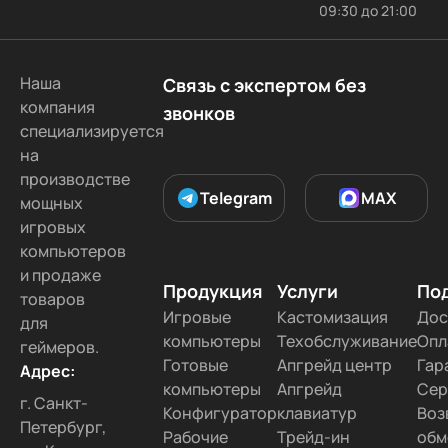
09:30 до 21:00
Наша
Связь с экспертом без
компания
звонков
специализируется
на
производстве
Telegram
MAX
мощных
игровых
компьютеров
и продаже
Продукция
Услуги
По
товаров
Игровые
Кастомизация
Дос
для
компьютеры
Техобслуживание
Опл
геймеров.
Готовые
Апгрейд центр
Гар
Адрес:
компьютеры
Апгрейд
Сер
г. Санкт-
Конфигуратор
клавиатур
Воз
Петербург,
Рабочие
Трейд-ин
обм