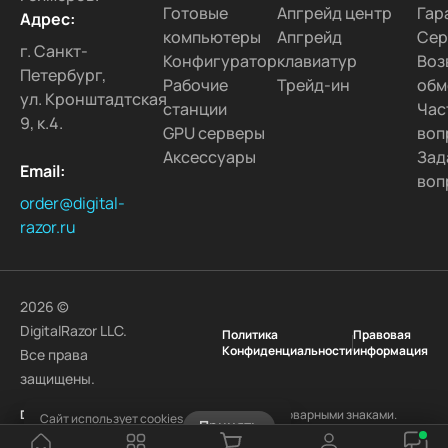
Готовые
Апгрейд центр
Гар
Адрес:
компьютеры
Апгрейд
Сер
г. Санкт-
Конфигуратор
клавиатур
Воз
Петербург,
Рабочие
Трейд-ин
обм
ул. Кронштадтская
станции
Час
9, к.4.
GPU серверы
воп
Аксессуары
Зад
Email:
воп
order@digital-
razor.ru
2026 ©
DigitalRazor LLC.
Политика
Правовая
Конфиденциальности
информация
Все права
защищены.
DigitalRazor
и логотип
DigitalRazor
являются товарными знаками.
Сайт использует cookies
Принять
Другие наименования и товарные знаки являются собственностью
Узнать подробнее
своих законных владельцев.