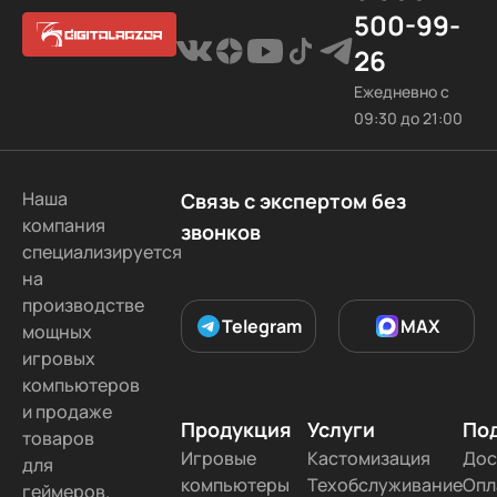
500-99-
26
Ежедневно с
09:30 до 21:00
Наша
Связь с экспертом без
компания
звонков
специализируется
на
производстве
Telegram
MAX
мощных
игровых
компьютеров
и продаже
Продукция
Услуги
По
товаров
Игровые
Кастомизация
Дос
для
компьютеры
Техобслуживание
Опл
геймеров.