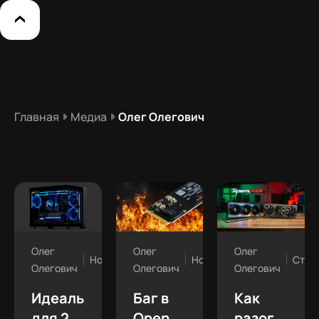
Главная
Медиа
Олег Олегович
Олег
Олег
Олег
Новости
Стат
Новости
Олегович
Олегович
Олегович
Баг в
Как
Идеальны
OpenAI
разогнать
для 2K